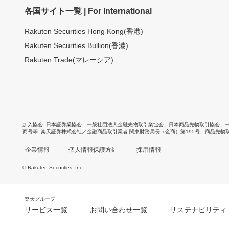
各国サイト一覧 | For International
Rakuten Securities Hong Kong(香港)
Rakuten Securities Bullion(香港)
Rakuten Trade(マレーシア)
加入協会
日本証券業協会
、
一般社団法人金融先物取引業協会
、
日本商品先物取引協会
、
商号等
楽天証券株式会社／金融商品取引業者 関東財務局長（金商）第195号、商品先物
企業情報
個人情報保護方針
採用情報
© Rakuten Securities, Inc.
楽天グループ
サービス一覧
お問い合わせ一覧
サステナビリティ