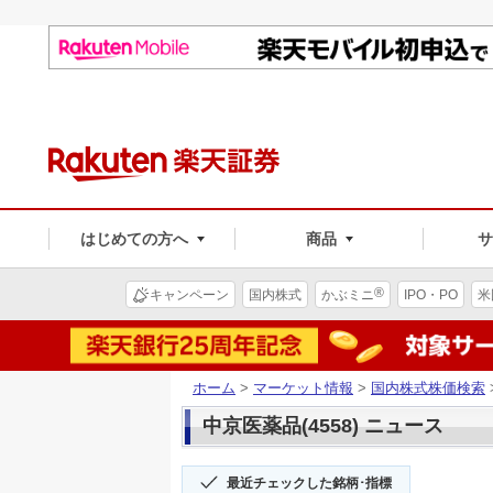
はじめての方へ
商品
®
キャンペーン
国内株式
かぶミニ
IPO・PO
米
ホーム
>
マーケット情報
>
国内株式株価検索
中京医薬品(4558) ニュース
最近チェックした銘柄･指標