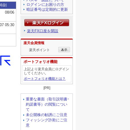
ログインにお困りの方
暗証番号は定期的に更新
楽天FX口座を開設
楽天会員情報
楽天ポイント
ポートフォリオ機能
上記より楽天会員にログイン
してください。
ポートフォリオ機能とは？
[PR]
重要な書面（取引説明書･
約諾書等）の閲覧につい
て
未公開株の勧誘にご注意
フィッシング詐欺にご注
意