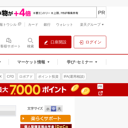
PR
報トウシル
カード
銀行
ウォレット
楽天グループ
口座開設
ログイン
お客様サポート
検索
マーケット情報
学び･セミナー
X
CFD
ロボアド
ポイント投資
IFA(運用相談)