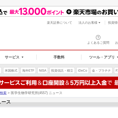
楽天証券について
法人のお客様
投資情
よくあるご質問
サービス
手数料
ツール・アプリ
米国株式
海外ETF
NISA
投資信託・積立
iDeCo
金・プラチナ
F
検索
> 医学生物学研究所(4557) ニュース
ュース