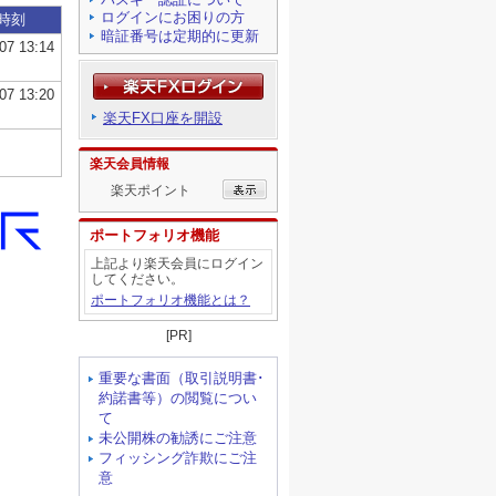
ログインにお困りの方
暗証番号は定期的に更新
楽天FX口座を開設
楽天会員情報
楽天ポイント
ポートフォリオ機能
上記より楽天会員にログイン
してください。
ポートフォリオ機能とは？
[PR]
重要な書面（取引説明書･
約諾書等）の閲覧につい
て
未公開株の勧誘にご注意
フィッシング詐欺にご注
意