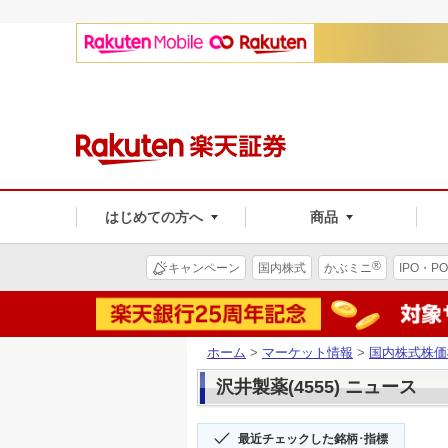
はじめての方へ
商品
®
キャンペーン
国内株式
かぶミニ
IPO・PO
ホーム
>
マーケット情報
>
国内株式株価
沢井製薬(4555) ニュース
最近チェックした銘柄･指標