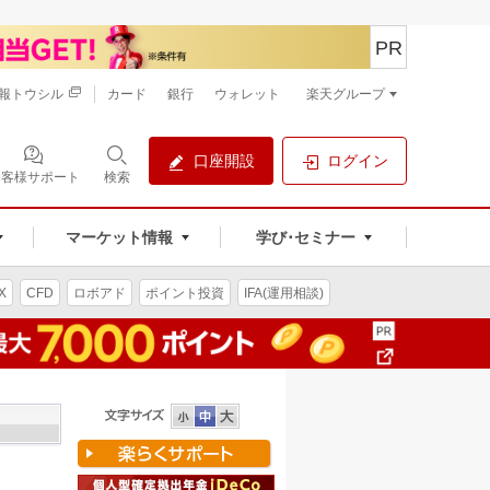
PR
報トウシル
カード
銀行
ウォレット
楽天グループ
口座開設
ログイン
お客様サポート
検索
マーケット情報
学び･セミナー
X
CFD
ロボアド
ポイント投資
IFA(運用相談)