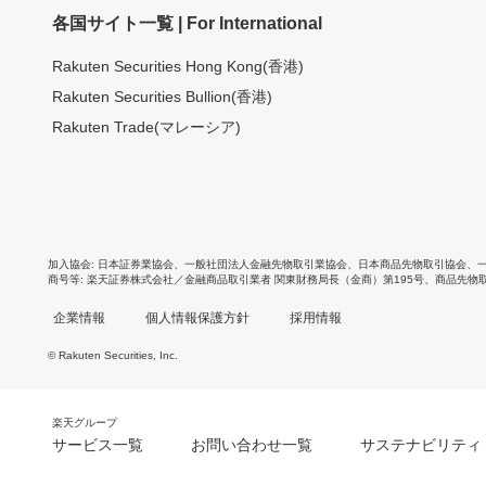
各国サイト一覧 | For International
Rakuten Securities Hong Kong(香港)
Rakuten Securities Bullion(香港)
Rakuten Trade(マレーシア)
加入協会
日本証券業協会
、
一般社団法人金融先物取引業協会
、
日本商品先物取引協会
、
商号等
楽天証券株式会社／金融商品取引業者 関東財務局長（金商）第195号、商品先物
企業情報
個人情報保護方針
採用情報
© Rakuten Securities, Inc.
楽天グループ
サービス一覧
お問い合わせ一覧
サステナビリティ