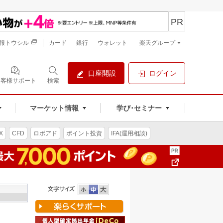
PR
報トウシル
カード
銀行
ウォレット
楽天グループ
口座開設
ログイン
お客様サポート
検索
マーケット情報
学び･セミナー
X
CFD
ロボアド
ポイント投資
IFA(運用相談)