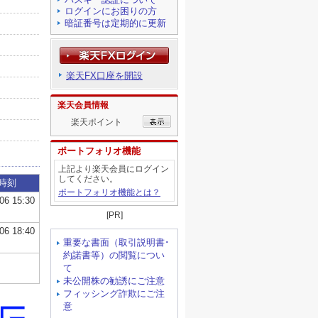
ログインにお困りの方
暗証番号は定期的に更新
楽天FX口座を開設
楽天会員情報
楽天ポイント
ポートフォリオ機能
上記より楽天会員にログイン
してください。
ポートフォリオ機能とは？
[PR]
重要な書面（取引説明書･
約諾書等）の閲覧につい
て
未公開株の勧誘にご注意
フィッシング詐欺にご注
意