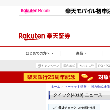
はじめての方へ
商品
®
キャンペーン
国内株式
かぶミニ
IPO・PO
ホーム
>
マーケット情報
>
国内株式株価
クイック(4318) ニュース
最近チェックした銘柄･指標