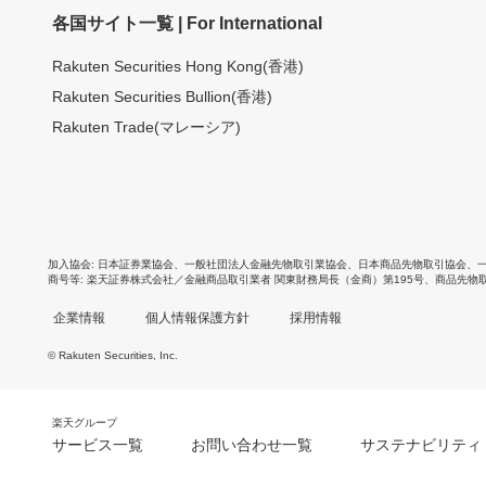
各国サイト一覧 | For International
Rakuten Securities Hong Kong(香港)
Rakuten Securities Bullion(香港)
Rakuten Trade(マレーシア)
加入協会
日本証券業協会
、
一般社団法人金融先物取引業協会
、
日本商品先物取引協会
、
商号等
楽天証券株式会社／金融商品取引業者 関東財務局長（金商）第195号、商品先物
企業情報
個人情報保護方針
採用情報
© Rakuten Securities, Inc.
楽天グループ
サービス一覧
お問い合わせ一覧
サステナビリティ