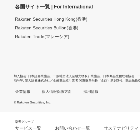
各国サイト一覧 | For International
Rakuten Securities Hong Kong(香港)
Rakuten Securities Bullion(香港)
Rakuten Trade(マレーシア)
加入協会
日本証券業協会
、
一般社団法人金融先物取引業協会
、
日本商品先物取引協会
、
商号等
楽天証券株式会社／金融商品取引業者 関東財務局長（金商）第195号、商品先物
企業情報
個人情報保護方針
採用情報
© Rakuten Securities, Inc.
楽天グループ
サービス一覧
お問い合わせ一覧
サステナビリティ