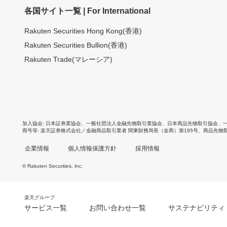
各国サイト一覧 | For International
Rakuten Securities Hong Kong(香港)
Rakuten Securities Bullion(香港)
Rakuten Trade(マレーシア)
加入協会
日本証券業協会
、
一般社団法人金融先物取引業協会
、
日本商品先物取引協会
、
商号等
楽天証券株式会社／金融商品取引業者 関東財務局長（金商）第195号、商品先物
企業情報
個人情報保護方針
採用情報
© Rakuten Securities, Inc.
楽天グループ
サービス一覧
お問い合わせ一覧
サステナビリティ