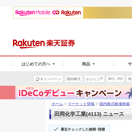
はじめての方へ
商品
®
キャンペーン
国内株式
かぶミニ
IPO・PO
米
ホーム
>
マーケット情報
>
国内株式株価検索
田岡化学工業(4113) ニュース
最近チェックした銘柄･指標