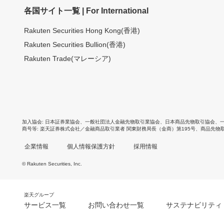
各国サイト一覧 | For International
Rakuten Securities Hong Kong(香港)
Rakuten Securities Bullion(香港)
Rakuten Trade(マレーシア)
加入協会
日本証券業協会
、
一般社団法人金融先物取引業協会
、
日本商品先物取引協会
、
商号等
楽天証券株式会社／金融商品取引業者 関東財務局長（金商）第195号、商品先物
企業情報
個人情報保護方針
採用情報
© Rakuten Securities, Inc.
楽天グループ
サービス一覧
お問い合わせ一覧
サステナビリティ