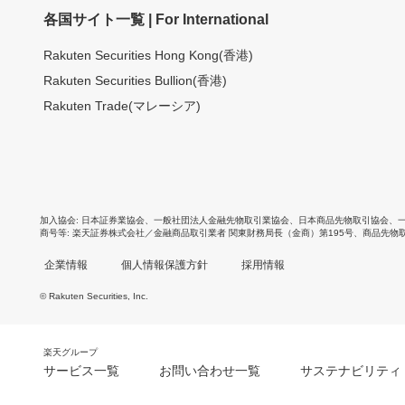
各国サイト一覧 | For International
Rakuten Securities Hong Kong(香港)
Rakuten Securities Bullion(香港)
Rakuten Trade(マレーシア)
加入協会
日本証券業協会
、
一般社団法人金融先物取引業協会
、
日本商品先物取引協会
、
商号等
楽天証券株式会社／金融商品取引業者 関東財務局長（金商）第195号、商品先物
企業情報
個人情報保護方針
採用情報
© Rakuten Securities, Inc.
楽天グループ
サービス一覧
お問い合わせ一覧
サステナビリティ