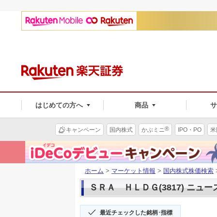
はじめての方へ
商品
®
キャンペーン
国内株式
かぶミニ
IPO・PO
米
ホーム
>
マーケット情報
>
国内株式株価検索
ＳＲＡ ＨＬＤＧ(3817) ニュー
最近チェックした銘柄･指標