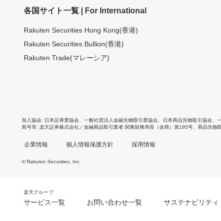
各国サイト一覧 | For International
Rakuten Securities Hong Kong(香港)
Rakuten Securities Bullion(香港)
Rakuten Trade(マレーシア)
加入協会
日本証券業協会
、
一般社団法人金融先物取引業協会
、
日本商品先物取引協会
、
商号等
楽天証券株式会社／金融商品取引業者 関東財務局長（金商）第195号、商品先物
企業情報
個人情報保護方針
採用情報
© Rakuten Securities, Inc.
楽天グループ
サービス一覧
お問い合わせ一覧
サステナビリティ