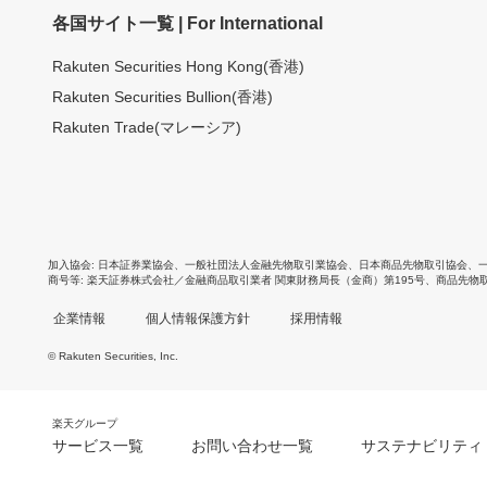
各国サイト一覧 | For International
Rakuten Securities Hong Kong(香港)
Rakuten Securities Bullion(香港)
Rakuten Trade(マレーシア)
加入協会
日本証券業協会
、
一般社団法人金融先物取引業協会
、
日本商品先物取引協会
、
商号等
楽天証券株式会社／金融商品取引業者 関東財務局長（金商）第195号、商品先物
企業情報
個人情報保護方針
採用情報
© Rakuten Securities, Inc.
楽天グループ
サービス一覧
お問い合わせ一覧
サステナビリティ