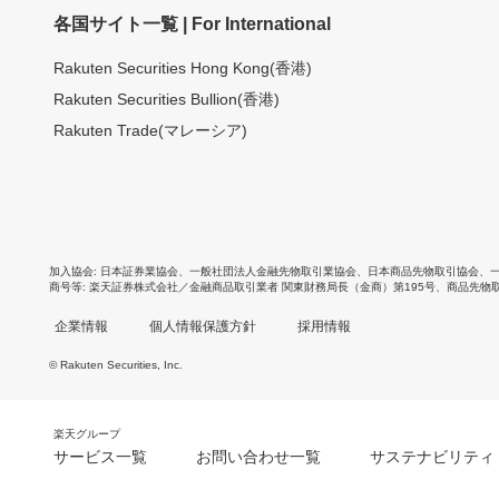
各国サイト一覧 | For International
Rakuten Securities Hong Kong(香港)
Rakuten Securities Bullion(香港)
Rakuten Trade(マレーシア)
加入協会
日本証券業協会
、
一般社団法人金融先物取引業協会
、
日本商品先物取引協会
、
商号等
楽天証券株式会社／金融商品取引業者 関東財務局長（金商）第195号、商品先物
企業情報
個人情報保護方針
採用情報
© Rakuten Securities, Inc.
楽天グループ
サービス一覧
お問い合わせ一覧
サステナビリティ