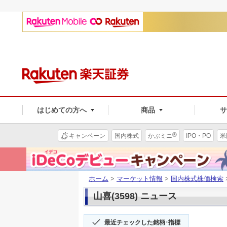
はじめての方へ
商品
®
キャンペーン
国内株式
かぶミニ
IPO・PO
米
ホーム
>
マーケット情報
>
国内株式株価検索
山喜(3598) ニュース
最近チェックした銘柄･指標