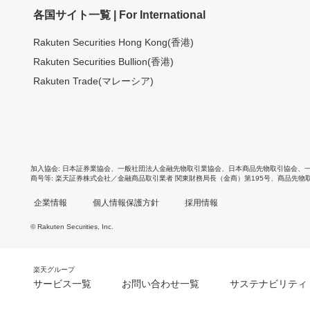
各国サイト一覧 | For International
Rakuten Securities Hong Kong(香港)
Rakuten Securities Bullion(香港)
Rakuten Trade(マレーシア)
加入協会
日本証券業協会
、
一般社団法人金融先物取引業協会
、
日本商品先物取引協会
、
商号等
楽天証券株式会社／金融商品取引業者 関東財務局長（金商）第195号、商品先物
企業情報
個人情報保護方針
採用情報
© Rakuten Securities, Inc.
楽天グループ
サービス一覧
お問い合わせ一覧
サステナビリティ