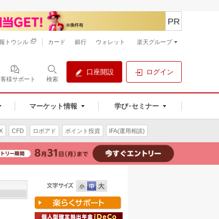
PR
報トウシル
カード
銀行
ウォレット
楽天グループ
口座開設
ログイン
お客様サポート
検索
マーケット情報
学び･セミナー
X
CFD
ロボアド
ポイント投資
IFA(運用相談)