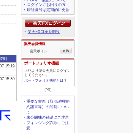
ログインにお困りの方
暗証番号は定期的に更新
楽天FX口座を開設
楽天会員情報
楽天ポイント
ポートフォリオ機能
上記より楽天会員にログイン
してください。
ポートフォリオ機能とは？
[PR]
重要な書面（取引説明書･
約諾書等）の閲覧につい
て
未公開株の勧誘にご注意
フィッシング詐欺にご注
意