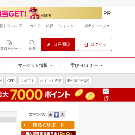
PR
報トウシル
カード
銀行
ウォレット
楽天グループ
口座開設
ログイン
お客様サポート
検索
マーケット情報
学び･セミナー
X
CFD
ロボアド
ポイント投資
IFA(運用相談)