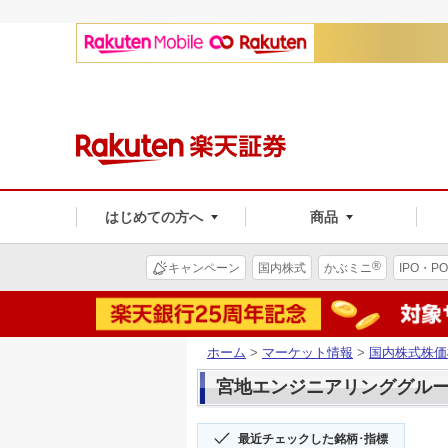
はじめての方へ
商品
®
キャンペーン
国内株式
かぶミニ
IPO・PO
ホーム
>
マーケット情報
>
国内株式株価
宮地エンジニアリンググループ(
最近チェックした銘柄･指標