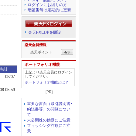
ログインにお困りの方
暗証番号は定期的に更新
楽天FX口座を開設
楽天会員情報
楽天ポイント
ポートフォリオ機能
上記より楽天会員にログイン
してください。
ポートフォリオ機能とは？
[PR]
重要な書面（取引説明書･
約諾書等）の閲覧につい
て
未公開株の勧誘にご注意
フィッシング詐欺にご注
意