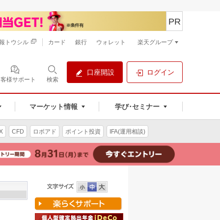
PR
報トウシル
カード
銀行
ウォレット
楽天グループ
口座開設
ログイン
お客様サポート
検索
マーケット情報
学び･セミナー
X
CFD
ロボアド
ポイント投資
IFA(運用相談)