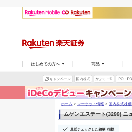
はじめての方へ
商品
®
キャンペーン
国内株式
かぶミニ
IPO・PO
ホーム
>
マーケット情報
>
国内株式株価
ムゲンエステート(3299) ニ
最近チェックした銘柄･指標