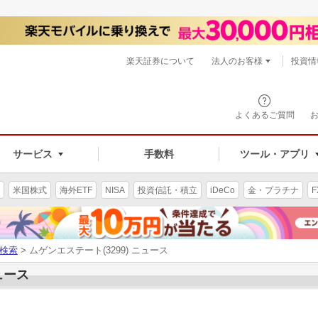
楽天証券について
法人のお客様
投資情
よくあるご質問
サービス
手数料
ツール・アプリ
米国株式
海外ETF
NISA
投資信託・積立
iDeCo
金・プラチナ
F
検索
> ムゲンエステート(3299) ニュース
ュース