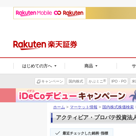
はじめての方へ
商品
®
キャンペーン
国内株式
かぶミニ
IPO・PO
米
ホーム
>
マーケット情報
>
国内株式株価検索
アクティビア・プロパテ投資法人(3
最近チェックした銘柄･指標