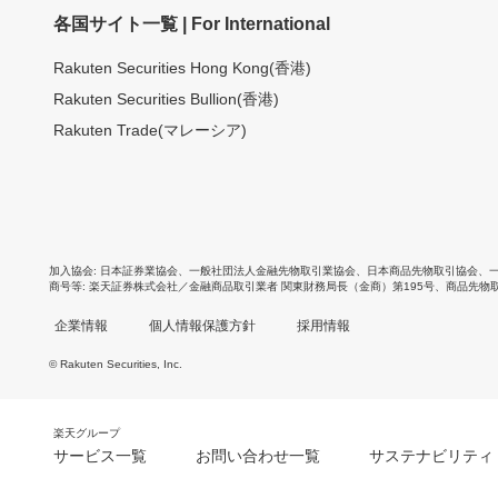
各国サイト一覧 | For International
Rakuten Securities Hong Kong(香港)
Rakuten Securities Bullion(香港)
Rakuten Trade(マレーシア)
加入協会
日本証券業協会
、
一般社団法人金融先物取引業協会
、
日本商品先物取引協会
、
商号等
楽天証券株式会社／金融商品取引業者 関東財務局長（金商）第195号、商品先物
企業情報
個人情報保護方針
採用情報
© Rakuten Securities, Inc.
楽天グループ
サービス一覧
お問い合わせ一覧
サステナビリティ