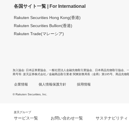
各国サイト一覧 | For International
Rakuten Securities Hong Kong(香港)
Rakuten Securities Bullion(香港)
Rakuten Trade(マレーシア)
加入協会
日本証券業協会
、
一般社団法人金融先物取引業協会
、
日本商品先物取引協会
、
商号等
楽天証券株式会社／金融商品取引業者 関東財務局長（金商）第195号、商品先物
企業情報
個人情報保護方針
採用情報
© Rakuten Securities, Inc.
楽天グループ
サービス一覧
お問い合わせ一覧
サステナビリティ