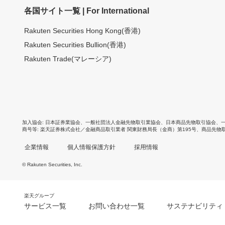
各国サイト一覧 | For International
Rakuten Securities Hong Kong(香港)
Rakuten Securities Bullion(香港)
Rakuten Trade(マレーシア)
加入協会
日本証券業協会
、
一般社団法人金融先物取引業協会
、
日本商品先物取引協会
、
商号等
楽天証券株式会社／金融商品取引業者 関東財務局長（金商）第195号、商品先物
企業情報
個人情報保護方針
採用情報
© Rakuten Securities, Inc.
楽天グループ
サービス一覧
お問い合わせ一覧
サステナビリティ