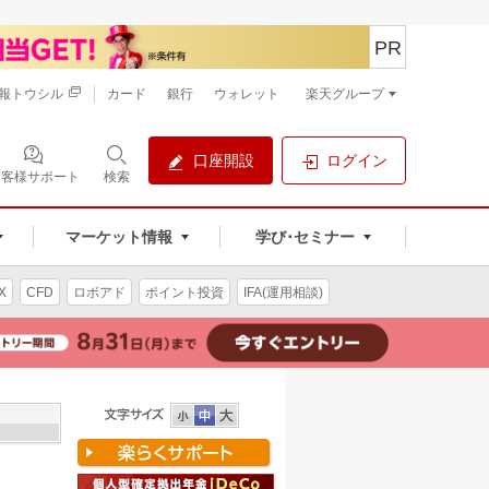
PR
報トウシル
カード
銀行
ウォレット
楽天グループ
口座開設
ログイン
お客様サポート
検索
マーケット情報
学び･セミナー
X
CFD
ロボアド
ポイント投資
IFA(運用相談)