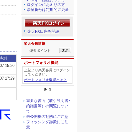
ログインにお困りの方
暗証番号は定期的に更新
楽天FX口座を開設
楽天会員情報
楽天ポイント
ポートフォリオ機能
上記より楽天会員にログイン
してください。
ポートフォリオ機能とは？
[PR]
重要な書面（取引説明書･
約諾書等）の閲覧につい
て
未公開株の勧誘にご注意
フィッシング詐欺にご注
意