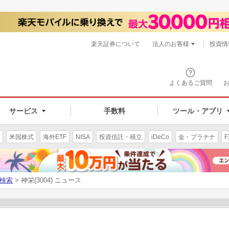
楽天証券について
法人のお客様
投資情
よくあるご質問
サービス
手数料
ツール・アプリ
米国株式
海外ETF
NISA
投資信託・積立
iDeCo
金・プラチナ
F
検索
> 神栄(3004) ニュース