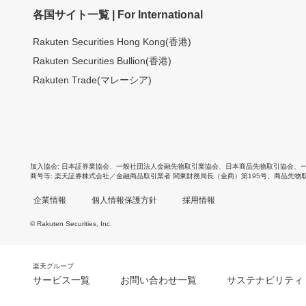
各国サイト一覧 | For International
Rakuten Securities Hong Kong(香港)
Rakuten Securities Bullion(香港)
Rakuten Trade(マレーシア)
加入協会
日本証券業協会
、
一般社団法人金融先物取引業協会
、
日本商品先物取引協会
、
商号等
楽天証券株式会社／金融商品取引業者 関東財務局長（金商）第195号、商品先物
企業情報
個人情報保護方針
採用情報
© Rakuten Securities, Inc.
楽天グループ
サービス一覧
お問い合わせ一覧
サステナビリティ