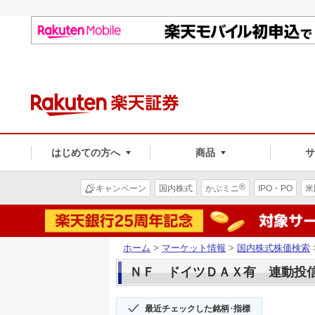
はじめての方へ
商品
®
キャンペーン
国内株式
かぶミニ
IPO・PO
米
ホーム
>
マーケット情報
>
国内株式株価検索
ＮＦ ドイツＤＡＸ有 連動投信(2
最近チェックした銘柄･指標