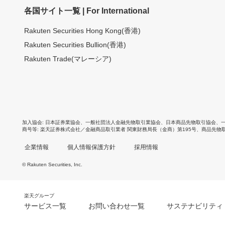
各国サイト一覧 | For International
Rakuten Securities Hong Kong(香港)
Rakuten Securities Bullion(香港)
Rakuten Trade(マレーシア)
加入協会
日本証券業協会
、
一般社団法人金融先物取引業協会
、
日本商品先物取引協会
、
商号等
楽天証券株式会社／金融商品取引業者 関東財務局長（金商）第195号、商品先物
企業情報
個人情報保護方針
採用情報
© Rakuten Securities, Inc.
楽天グループ
サービス一覧
お問い合わせ一覧
サステナビリティ