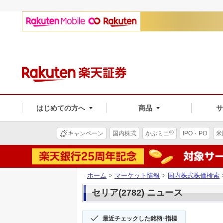
はじめての方へ
商品
®
キャンペーン
国内株式
かぶミニ
IPO・PO
米
ホーム
>
マーケット情報
>
国内株式株価検索
セリア(2782) ニュース
最近チェックした銘柄･指標