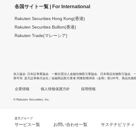
各国サイト一覧 | For International
Rakuten Securities Hong Kong(香港)
Rakuten Securities Bullion(香港)
Rakuten Trade(マレーシア)
加入協会
日本証券業協会
、
一般社団法人金融先物取引業協会
、
日本商品先物取引協会
、
商号等
楽天証券株式会社／金融商品取引業者 関東財務局長（金商）第195号、商品先物
企業情報
個人情報保護方針
採用情報
© Rakuten Securities, Inc.
楽天グループ
サービス一覧
お問い合わせ一覧
サステナビリティ