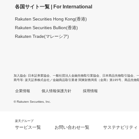
各国サイト一覧 | For International
Rakuten Securities Hong Kong(香港)
Rakuten Securities Bullion(香港)
Rakuten Trade(マレーシア)
加入協会
日本証券業協会
、
一般社団法人金融先物取引業協会
、
日本商品先物取引協会
、
商号等
楽天証券株式会社／金融商品取引業者 関東財務局長（金商）第195号、商品先物
企業情報
個人情報保護方針
採用情報
© Rakuten Securities, Inc.
楽天グループ
サービス一覧
お問い合わせ一覧
サステナビリティ