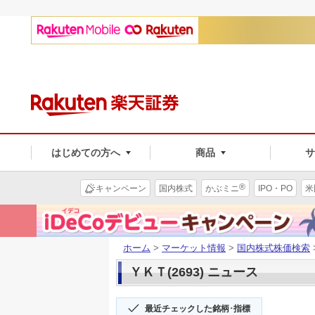
はじめての方へ
商品
®
キャンペーン
国内株式
かぶミニ
IPO・PO
米
ホーム
>
マーケット情報
>
国内株式株価検索
ＹＫＴ(2693) ニュース
最近チェックした銘柄･指標