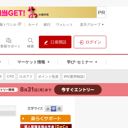
PR
報トウシル
カード
銀行
ウォレット
楽天グループ
口座開設
ログイン
お客様サポート
検索
マーケット情報
学び･セミナー
X
CFD
ロボアド
ポイント投資
IFA(運用相談)