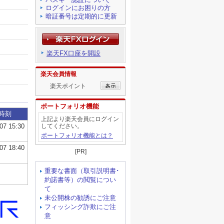
ログインにお困りの方
暗証番号は定期的に更新
楽天FX口座を開設
楽天会員情報
楽天ポイント
ポートフォリオ機能
上記より楽天会員にログイン
してください。
ポートフォリオ機能とは？
[PR]
重要な書面（取引説明書･
約諾書等）の閲覧につい
て
未公開株の勧誘にご注意
フィッシング詐欺にご注
意