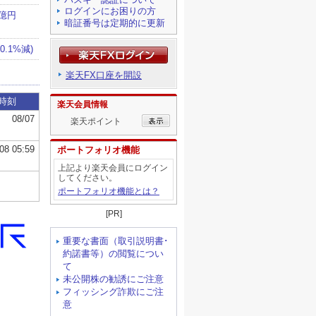
ログインにお困りの方
暗証番号は定期的に更新
楽天FX口座を開設
楽天会員情報
楽天ポイント
ポートフォリオ機能
上記より楽天会員にログイン
してください。
ポートフォリオ機能とは？
[PR]
重要な書面（取引説明書･
約諾書等）の閲覧につい
て
未公開株の勧誘にご注意
フィッシング詐欺にご注
意