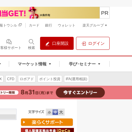
PR
報トウシル
カード
銀行
ウォレット
楽天グループ
口座開設
ログイン
お客様サポート
検索
マーケット情報
学び･セミナー
X
CFD
ロボアド
ポイント投資
IFA(運用相談)