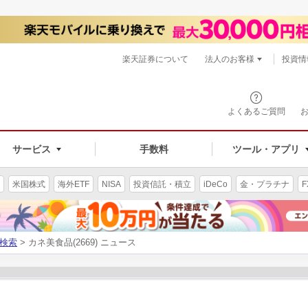
楽天証券について
法人のお客様
投資情
よくあるご質問
サービス
手数料
ツール・アプリ
米国株式
海外ETF
NISA
投資信託・積立
iDeCo
金・プラチナ
F
検索
> カネ美食品(2669) ニュース