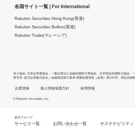
各国サイト一覧 | For International
Rakuten Securities Hong Kong(香港)
Rakuten Securities Bullion(香港)
Rakuten Trade(マレーシア)
加入協会
日本証券業協会
、
一般社団法人金融先物取引業協会
、
日本商品先物取引協会
、
商号等
楽天証券株式会社／金融商品取引業者 関東財務局長（金商）第195号、商品先物
企業情報
個人情報保護方針
採用情報
© Rakuten Securities, Inc.
楽天グループ
サービス一覧
お問い合わせ一覧
サステナビリティ