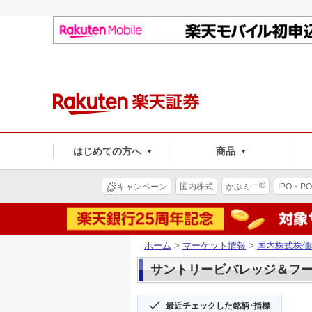
はじめての方へ
商品
®
キャンペーン
国内株式
かぶミニ
IPO・PO
ホーム
>
マーケット情報
>
国内株式株価
サントリービバレッジ＆フード(
最近チェックした銘柄･指標