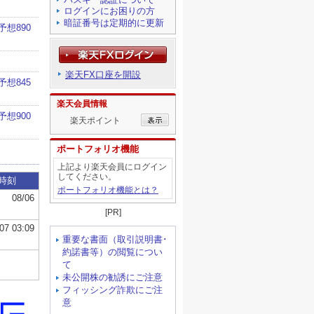
ログインにお困りの方
暗証番号は定期的に更新
楽天FX口座を開設
楽天会員情報
楽天ポイント
ポートフォリオ機能
上記より楽天会員にログイン
してください。
ポートフォリオ機能とは？
[PR]
重要な書面（取引説明書･
約諾書等）の閲覧につい
て
未公開株の勧誘にご注意
フィッシング詐欺にご注
意