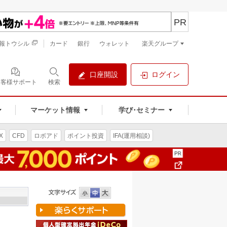
PR
報トウシル
カード
銀行
ウォレット
楽天グループ
口座開設
ログイン
お客様サポート
検索
マーケット情報
学び･セミナー
X
CFD
ロボアド
ポイント投資
IFA(運用相談)