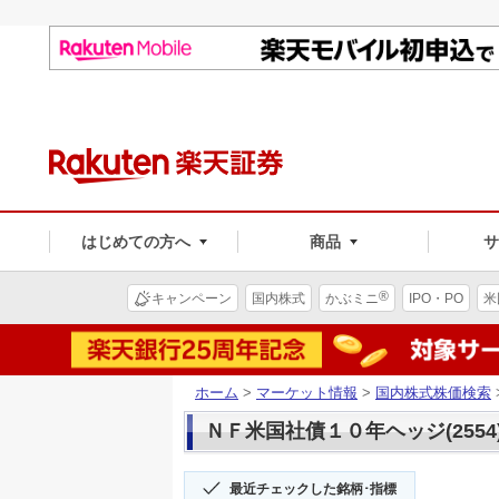
はじめての方へ
商品
®
キャンペーン
国内株式
かぶミニ
IPO・PO
米
ホーム
>
マーケット情報
>
国内株式株価検索
ＮＦ米国社債１０年ヘッジ(2554
最近チェックした銘柄･指標