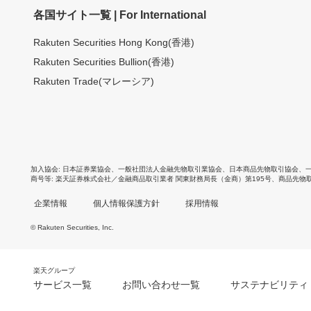
各国サイト一覧 | For International
Rakuten Securities Hong Kong(香港)
Rakuten Securities Bullion(香港)
Rakuten Trade(マレーシア)
加入協会
日本証券業協会
、
一般社団法人金融先物取引業協会
、
日本商品先物取引協会
、
商号等
楽天証券株式会社／金融商品取引業者 関東財務局長（金商）第195号、商品先物
企業情報
個人情報保護方針
採用情報
© Rakuten Securities, Inc.
楽天グループ
サービス一覧
お問い合わせ一覧
サステナビリティ