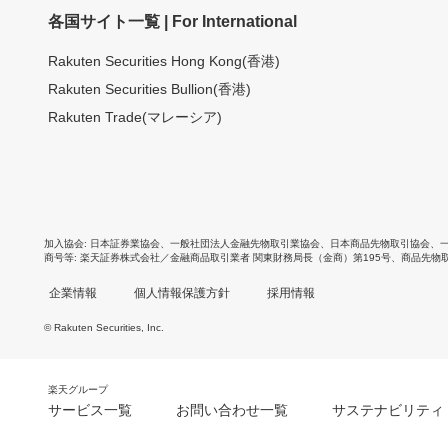
各国サイト一覧 | For International
Rakuten Securities Hong Kong(香港)
Rakuten Securities Bullion(香港)
Rakuten Trade(マレーシア)
加入協会
日本証券業協会
、
一般社団法人金融先物取引業協会
、
日本商品先物取引協会
、
商号等
楽天証券株式会社／金融商品取引業者 関東財務局長（金商）第195号、商品先物
企業情報
個人情報保護方針
採用情報
© Rakuten Securities, Inc.
楽天グループ
サービス一覧
お問い合わせ一覧
サステナビリティ