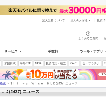
楽天証券について
法人のお客様
投資情
よくあるご質問
サービス
手数料
ツール・アプリ
米国株式
海外ETF
NISA
投資信託・積立
iDeCo
金・プラチナ
F
検索
> Ｓｈｉｎｗａ Ｗｉｓｅ ＨＬＤ(2437) ニュース
(2437) ニュース