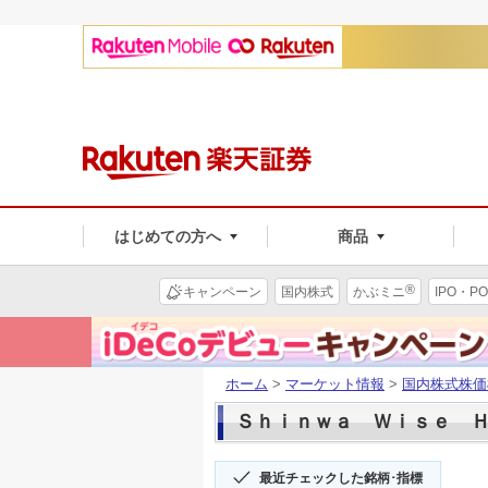
はじめての方へ
商品
®
キャンペーン
国内株式
かぶミニ
IPO・PO
ホーム
>
マーケット情報
>
国内株式株価
Ｓｈｉｎｗａ Ｗｉｓｅ ＨＬＤ
最近チェックした銘柄･指標