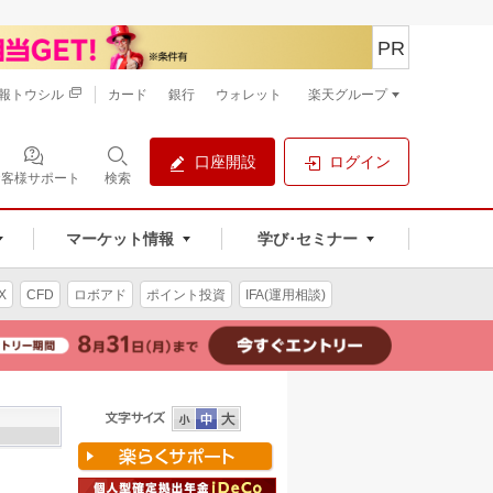
PR
報トウシル
カード
銀行
ウォレット
楽天グループ
口座開設
ログイン
お客様サポート
検索
マーケット情報
学び･セミナー
X
CFD
ロボアド
ポイント投資
IFA(運用相談)