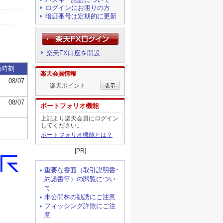
ログインにお困りの方
暗証番号は定期的に更新
楽天FX口座を開設
楽天会員情報
楽天ポイント
ポートフォリオ機能
上記より楽天会員にログイン
してください。
ポートフォリオ機能とは？
[PR]
重要な書面（取引説明書･
約諾書等）の閲覧につい
て
未公開株の勧誘にご注意
フィッシング詐欺にご注
意