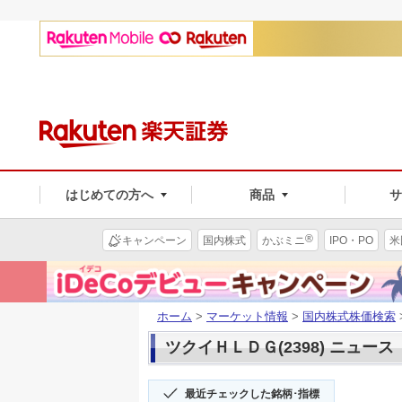
はじめての方へ
商品
®
キャンペーン
国内株式
かぶミニ
IPO・PO
米
ホーム
>
マーケット情報
>
国内株式株価検索
ツクイＨＬＤＧ(2398) ニュース
最近チェックした銘柄･指標