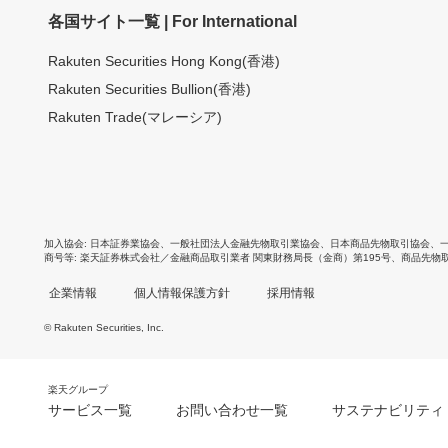
各国サイト一覧 | For International
Rakuten Securities Hong Kong(香港)
Rakuten Securities Bullion(香港)
Rakuten Trade(マレーシア)
加入協会
日本証券業協会
、
一般社団法人金融先物取引業協会
、
日本商品先物取引協会
、
商号等
楽天証券株式会社／金融商品取引業者 関東財務局長（金商）第195号、商品先物
企業情報
個人情報保護方針
採用情報
© Rakuten Securities, Inc.
楽天グループ
サービス一覧
お問い合わせ一覧
サステナビリティ