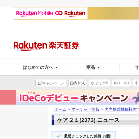
はじめての方へ
商品
®
キャンペーン
国内株式
かぶミニ
IPO・PO
米
ホーム
>
マーケット情報
>
国内株式株価検索
ケア２１(2373) ニュース
最近チェックした銘柄･指標