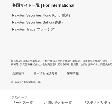
各国サイト一覧 | For International
Rakuten Securities Hong Kong(香港)
Rakuten Securities Bullion(香港)
Rakuten Trade(マレーシア)
加入協会
日本証券業協会
、
一般社団法人金融先物取引業協会
、
日本商品先物取引協会
、
商号等
楽天証券株式会社／金融商品取引業者 関東財務局長（金商）第195号、商品先物
企業情報
個人情報保護方針
採用情報
© Rakuten Securities, Inc.
楽天グループ
サービス一覧
お問い合わせ一覧
サステナビリティ