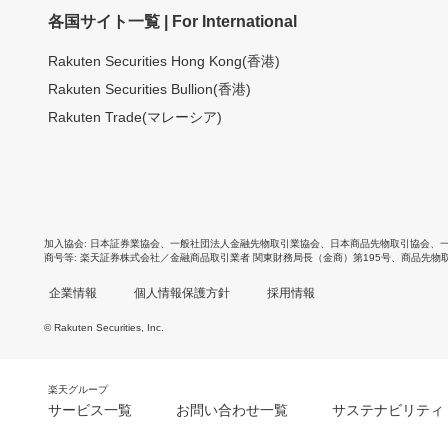
各国サイト一覧 | For International
Rakuten Securities Hong Kong(香港)
Rakuten Securities Bullion(香港)
Rakuten Trade(マレーシア)
加入協会
日本証券業協会
、
一般社団法人金融先物取引業協会
、
日本商品先物取引協会
、
商号等
楽天証券株式会社／金融商品取引業者 関東財務局長（金商）第195号、商品先物
企業情報
個人情報保護方針
採用情報
© Rakuten Securities, Inc.
楽天グループ
サービス一覧
お問い合わせ一覧
サステナビリティ