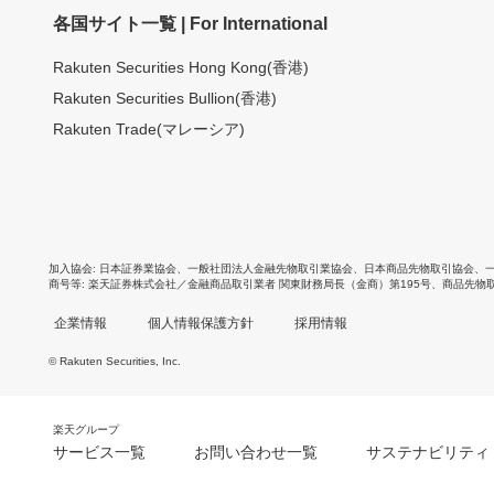
各国サイト一覧 | For International
Rakuten Securities Hong Kong(香港)
Rakuten Securities Bullion(香港)
Rakuten Trade(マレーシア)
加入協会
日本証券業協会
、
一般社団法人金融先物取引業協会
、
日本商品先物取引協会
、
商号等
楽天証券株式会社／金融商品取引業者 関東財務局長（金商）第195号、商品先物
企業情報
個人情報保護方針
採用情報
© Rakuten Securities, Inc.
楽天グループ
サービス一覧
お問い合わせ一覧
サステナビリティ