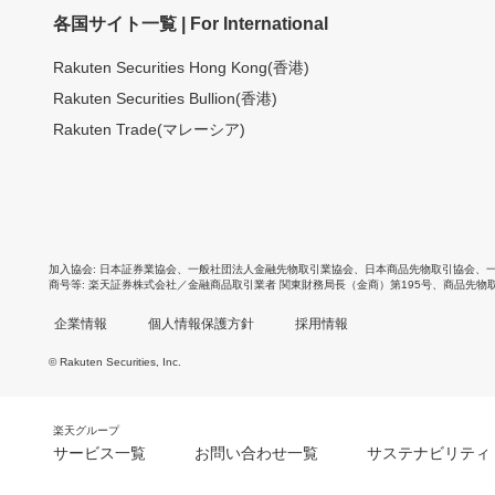
各国サイト一覧 | For International
Rakuten Securities Hong Kong(香港)
Rakuten Securities Bullion(香港)
Rakuten Trade(マレーシア)
加入協会
日本証券業協会
、
一般社団法人金融先物取引業協会
、
日本商品先物取引協会
、
商号等
楽天証券株式会社／金融商品取引業者 関東財務局長（金商）第195号、商品先物
企業情報
個人情報保護方針
採用情報
© Rakuten Securities, Inc.
楽天グループ
サービス一覧
お問い合わせ一覧
サステナビリティ