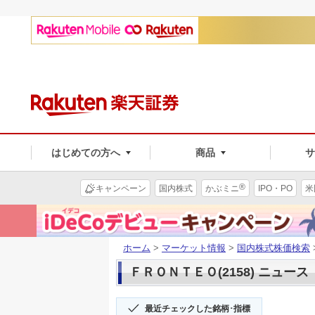
はじめての方へ
商品
®
キャンペーン
国内株式
かぶミニ
IPO・PO
米
ホーム
>
マーケット情報
>
国内株式株価検索
ＦＲＯＮＴＥＯ(2158) ニュース
最近チェックした銘柄･指標