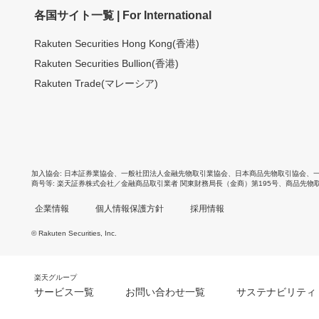
各国サイト一覧 | For International
Rakuten Securities Hong Kong(香港)
Rakuten Securities Bullion(香港)
Rakuten Trade(マレーシア)
加入協会
日本証券業協会
、
一般社団法人金融先物取引業協会
、
日本商品先物取引協会
、
商号等
楽天証券株式会社／金融商品取引業者 関東財務局長（金商）第195号、商品先物
企業情報
個人情報保護方針
採用情報
© Rakuten Securities, Inc.
楽天グループ
サービス一覧
お問い合わせ一覧
サステナビリティ