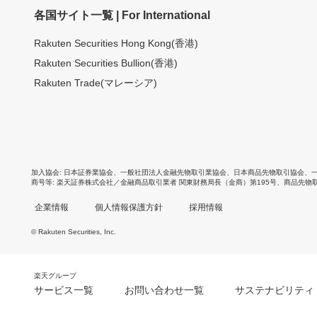
各国サイト一覧 | For International
Rakuten Securities Hong Kong(香港)
Rakuten Securities Bullion(香港)
Rakuten Trade(マレーシア)
加入協会
日本証券業協会
、
一般社団法人金融先物取引業協会
、
日本商品先物取引協会
、
商号等
楽天証券株式会社／金融商品取引業者 関東財務局長（金商）第195号、商品先物
企業情報
個人情報保護方針
採用情報
© Rakuten Securities, Inc.
楽天グループ
サービス一覧
お問い合わせ一覧
サステナビリティ