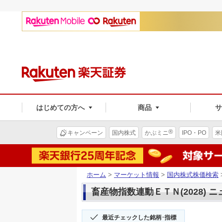
はじめての方へ
商品
®
キャンペーン
国内株式
かぶミニ
IPO・PO
米
ホーム
>
マーケット情報
>
国内株式株価検索
畜産物指数連動ＥＴＮ(2028) 
最近チェックした銘柄･指標