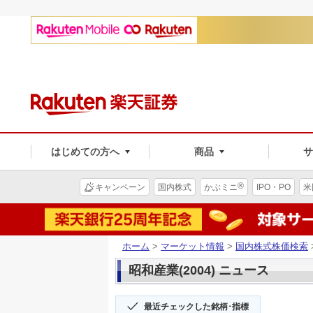
はじめての方へ
商品
®
キャンペーン
国内株式
かぶミニ
IPO・PO
米
ホーム
>
マーケット情報
>
国内株式株価検索
昭和産業(2004) ニュース
最近チェックした銘柄･指標