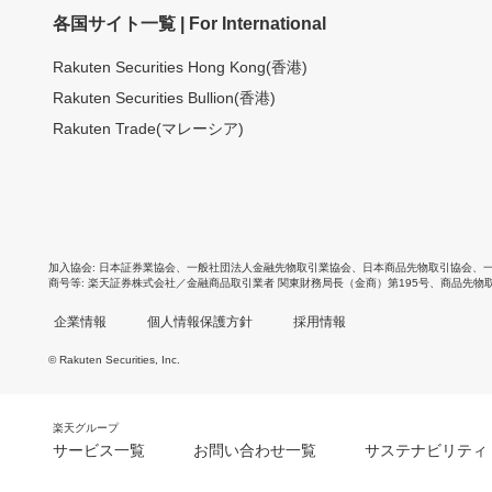
各国サイト一覧 | For International
Rakuten Securities Hong Kong(香港)
Rakuten Securities Bullion(香港)
Rakuten Trade(マレーシア)
加入協会
日本証券業協会
、
一般社団法人金融先物取引業協会
、
日本商品先物取引協会
、
商号等
楽天証券株式会社／金融商品取引業者 関東財務局長（金商）第195号、商品先物
企業情報
個人情報保護方針
採用情報
© Rakuten Securities, Inc.
楽天グループ
サービス一覧
お問い合わせ一覧
サステナビリティ