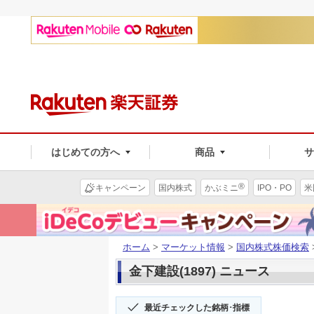
はじめての方へ
商品
®
キャンペーン
国内株式
かぶミニ
IPO・PO
米
ホーム
>
マーケット情報
>
国内株式株価検索
金下建設(1897) ニュース
最近チェックした銘柄･指標