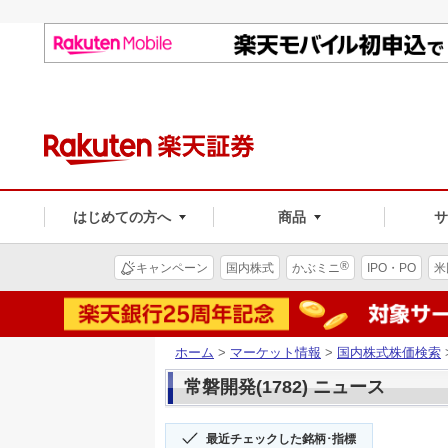
はじめての方へ
商品
®
キャンペーン
国内株式
かぶミニ
IPO・PO
米
ホーム
>
マーケット情報
>
国内株式株価検索
常磐開発(1782) ニュース
最近チェックした銘柄･指標