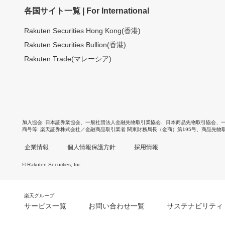
各国サイト一覧 | For International
Rakuten Securities Hong Kong(香港)
Rakuten Securities Bullion(香港)
Rakuten Trade(マレーシア)
加入協会
日本証券業協会
、
一般社団法人金融先物取引業協会
、
日本商品先物取引協会
、
商号等
楽天証券株式会社／金融商品取引業者 関東財務局長（金商）第195号、商品先物
企業情報
個人情報保護方針
採用情報
© Rakuten Securities, Inc.
楽天グループ
サービス一覧
お問い合わせ一覧
サステナビリティ