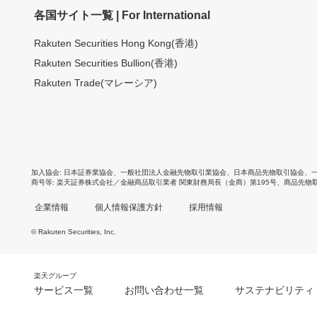
各国サイト一覧 | For International
Rakuten Securities Hong Kong(香港)
Rakuten Securities Bullion(香港)
Rakuten Trade(マレーシア)
加入協会
日本証券業協会
、
一般社団法人金融先物取引業協会
、
日本商品先物取引協会
、
商号等
楽天証券株式会社／金融商品取引業者 関東財務局長（金商）第195号、商品先物
企業情報
個人情報保護方針
採用情報
© Rakuten Securities, Inc.
楽天グループ
サービス一覧
お問い合わせ一覧
サステナビリティ