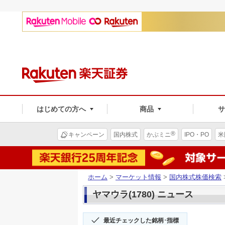
はじめての方へ
商品
®
キャンペーン
国内株式
かぶミニ
IPO・PO
米
ホーム
>
マーケット情報
>
国内株式株価検索
ヤマウラ(1780) ニュース
最近チェックした銘柄･指標