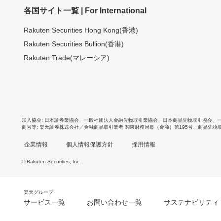
各国サイト一覧 | For International
Rakuten Securities Hong Kong(香港)
Rakuten Securities Bullion(香港)
Rakuten Trade(マレーシア)
加入協会
日本証券業協会
、
一般社団法人金融先物取引業協会
、
日本商品先物取引協会
、
商号等
楽天証券株式会社／金融商品取引業者 関東財務局長（金商）第195号、商品先物
企業情報
個人情報保護方針
採用情報
© Rakuten Securities, Inc.
楽天グループ
サービス一覧
お問い合わせ一覧
サステナビリティ