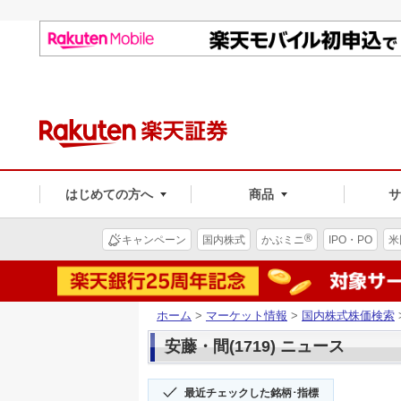
はじめての方へ
商品
®
キャンペーン
国内株式
かぶミニ
IPO・PO
米
ホーム
>
マーケット情報
>
国内株式株価検索
安藤・間(1719) ニュース
最近チェックした銘柄･指標