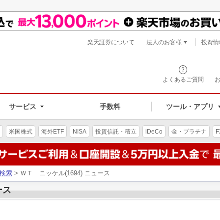
楽天証券について
法人のお客様
投資情
よくあるご質問
サービス
手数料
ツール・アプリ
米国株式
海外ETF
NISA
投資信託・積立
iDeCo
金・プラチナ
F
検索
> ＷＴ ニッケル(1694) ニュース
ース