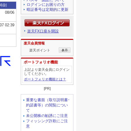
ログインにお困りの方
暗証番号は定期的に更新
楽天FX口座を開設
楽天会員情報
楽天ポイント
ポートフォリオ機能
上記より楽天会員にログイン
してください。
ポートフォリオ機能とは？
[PR]
重要な書面（取引説明書･
約諾書等）の閲覧につい
て
未公開株の勧誘にご注意
フィッシング詐欺にご注
意