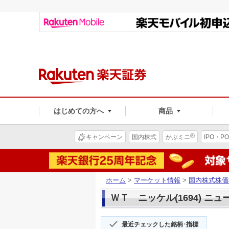
はじめての方へ
商品
®
キャンペーン
国内株式
かぶミニ
IPO・PO
ホーム
>
マーケット情報
>
国内株式株価
ＷＴ ニッケル(1694) ニュ
最近チェックした銘柄･指標