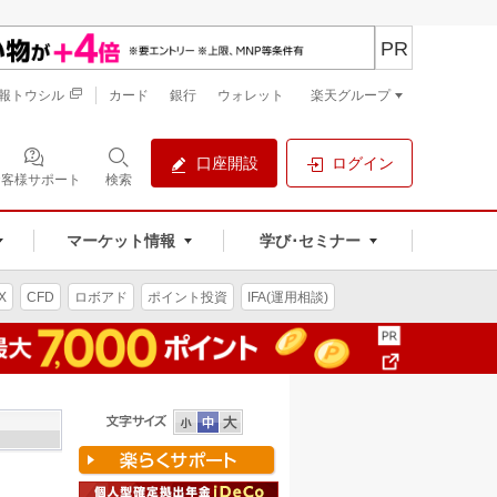
PR
報トウシル
カード
銀行
ウォレット
楽天グループ
口座開設
ログイン
お客様サポート
検索
マーケット情報
学び･セミナー
X
CFD
ロボアド
ポイント投資
IFA(運用相談)