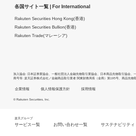
各国サイト一覧 | For International
Rakuten Securities Hong Kong(香港)
Rakuten Securities Bullion(香港)
Rakuten Trade(マレーシア)
加入協会
日本証券業協会
、
一般社団法人金融先物取引業協会
、
日本商品先物取引協会
、
商号等
楽天証券株式会社／金融商品取引業者 関東財務局長（金商）第195号、商品先物
企業情報
個人情報保護方針
採用情報
© Rakuten Securities, Inc.
楽天グループ
サービス一覧
お問い合わせ一覧
サステナビリティ