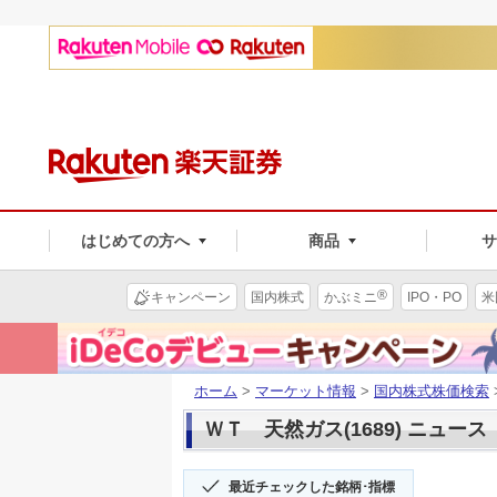
はじめての方へ
商品
®
キャンペーン
国内株式
かぶミニ
IPO・PO
米
ホーム
>
マーケット情報
>
国内株式株価検索
ＷＴ 天然ガス(1689) ニュース
最近チェックした銘柄･指標