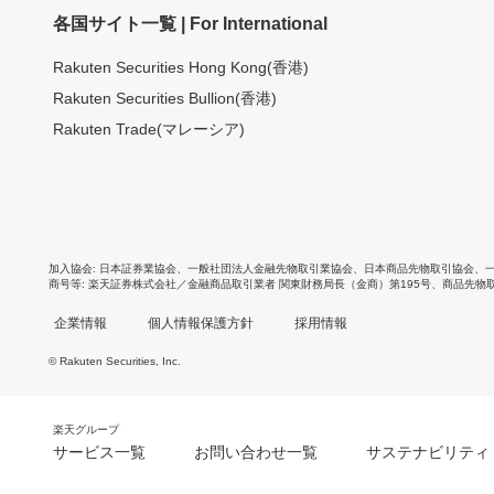
各国サイト一覧 | For International
Rakuten Securities Hong Kong(香港)
Rakuten Securities Bullion(香港)
Rakuten Trade(マレーシア)
加入協会
日本証券業協会
、
一般社団法人金融先物取引業協会
、
日本商品先物取引協会
、
商号等
楽天証券株式会社／金融商品取引業者 関東財務局長（金商）第195号、商品先物
企業情報
個人情報保護方針
採用情報
© Rakuten Securities, Inc.
楽天グループ
サービス一覧
お問い合わせ一覧
サステナビリティ