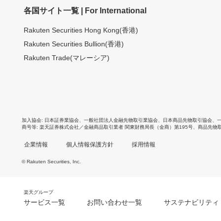
各国サイト一覧 | For International
Rakuten Securities Hong Kong(香港)
Rakuten Securities Bullion(香港)
Rakuten Trade(マレーシア)
加入協会
日本証券業協会
、
一般社団法人金融先物取引業協会
、
日本商品先物取引協会
、
商号等
楽天証券株式会社／金融商品取引業者 関東財務局長（金商）第195号、商品先物
企業情報
個人情報保護方針
採用情報
© Rakuten Securities, Inc.
楽天グループ
サービス一覧
お問い合わせ一覧
サステナビリティ