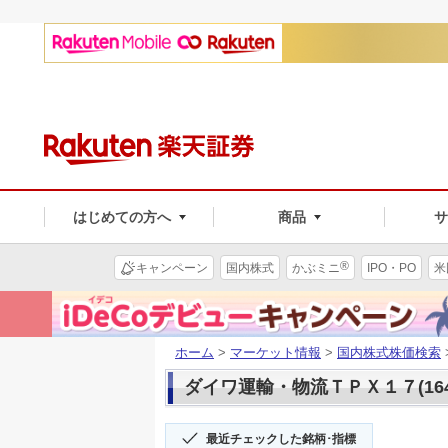
はじめての方へ
商品
®
キャンペーン
国内株式
かぶミニ
IPO・PO
米
ホーム
>
マーケット情報
>
国内株式株価検索
ダイワ運輸・物流ＴＰＸ１７(164
最近チェックした銘柄･指標