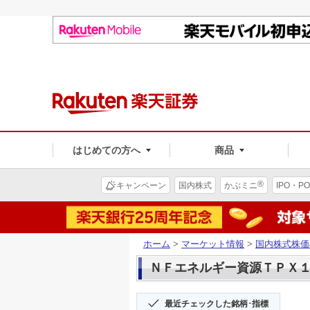
はじめての方へ
商品
®
キャンペーン
国内株式
かぶミニ
IPO・PO
ホーム
>
マーケット情報
>
国内株式株価
ＮＦエネルギー資源ＴＰＸ１７(
最近チェックした銘柄･指標