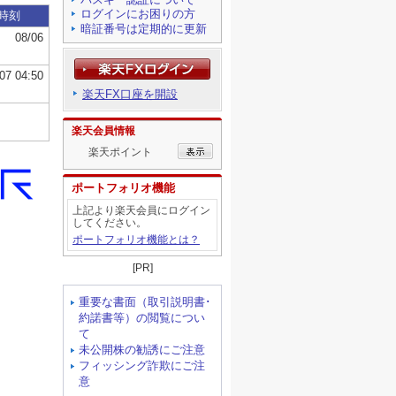
ログインにお困りの方
暗証番号は定期的に更新
楽天FX口座を開設
楽天会員情報
楽天ポイント
ポートフォリオ機能
上記より楽天会員にログイン
してください。
ポートフォリオ機能とは？
[PR]
重要な書面（取引説明書･
約諾書等）の閲覧につい
て
未公開株の勧誘にご注意
フィッシング詐欺にご注
意