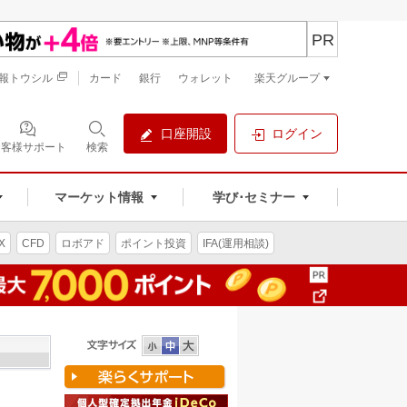
PR
報トウシル
カード
銀行
ウォレット
楽天グループ
口座開設
ログイン
お客様サポート
検索
マーケット情報
学び･セミナー
X
CFD
ロボアド
ポイント投資
IFA(運用相談)